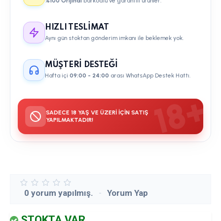
%100 Orijinal
barkodlu ve garantili ürünler.
HIZLI TESLIMAT
Aynı gün stoktan gönderim imkanı ile beklemek yok.
MÜŞTERI DESTEĞI
Hafta içi
09:00 - 24:00
arası WhatsApp Destek Hattı.
SADECE 18 YAŞ VE ÜZERI IÇIN SATIŞ
YAPILMAKTADIR!
0 yorum yapılmış.
-
Yorum Yap
STOKTA VAR