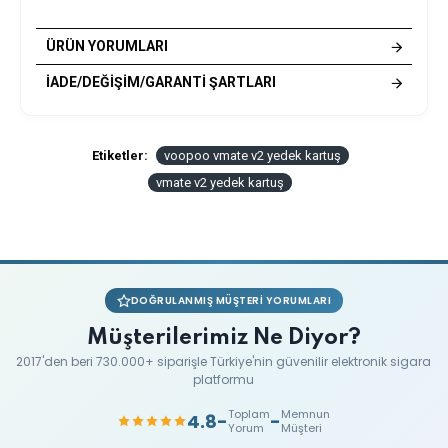
ÜRÜN YORUMLARI
İADE/DEĞIŞIM/GARANTI ŞARTLARI
Etiketler:
voopoo vmate v2 yedek kartuş
vmate v2 yedek kartuş
DOĞRULANMIŞ MÜŞTERI YORUMLARI
Müşterilerimiz Ne Diyor?
2017'den beri 730.000+ siparişle Türkiye'nin güvenilir elektronik sigara
platformu
Toplam
Memnun
4.8
-
-
Yorum
Müşteri