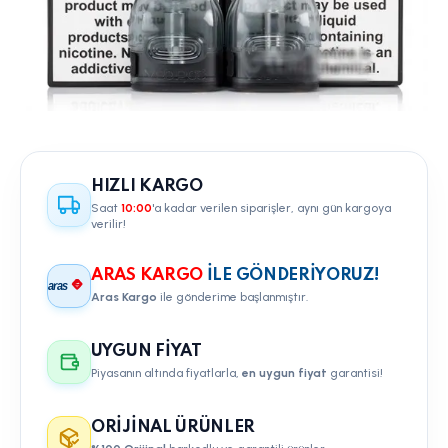
HIZLI KARGO
Saat
10:00
'a kadar verilen siparişler, aynı gün kargoya
verilir!
ARAS KARGO
ILE GÖNDERIYORUZ!
aras
Aras Kargo
ile gönderime başlanmıştır.
UYGUN FIYAT
Piyasanın altında fiyatlarla,
en uygun fiyat
garantisi!
ORIJINAL ÜRÜNLER