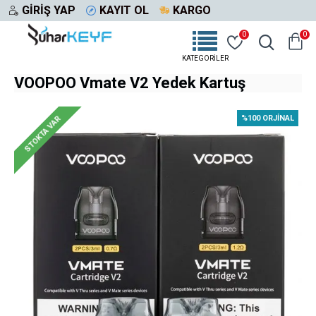
GIRIŞ YAP
KAYIT OL
KARGO
0
0
VOOPOO Vmate V2 Yedek Kartuş
%100 ORJINAL
STOKTA VAR